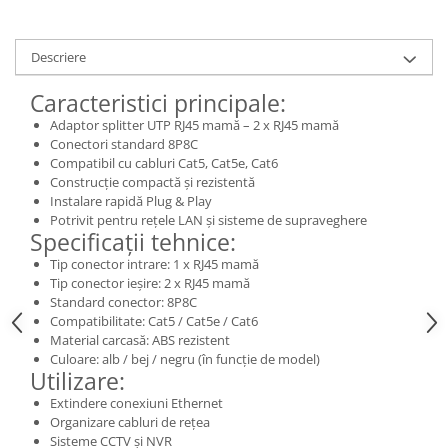
Descriere
Caracteristici principale:
Adaptor splitter UTP RJ45 mamă – 2 x RJ45 mamă
Conectori standard 8P8C
Compatibil cu cabluri Cat5, Cat5e, Cat6
Construcție compactă și rezistentă
Instalare rapidă Plug & Play
Potrivit pentru rețele LAN și sisteme de supraveghere
Specificații tehnice:
Tip conector intrare: 1 x RJ45 mamă
Tip conector ieșire: 2 x RJ45 mamă
Standard conector: 8P8C
Compatibilitate: Cat5 / Cat5e / Cat6
Material carcasă: ABS rezistent
Culoare: alb / bej / negru (în funcție de model)
Utilizare:
Extindere conexiuni Ethernet
Organizare cabluri de rețea
Sisteme CCTV și NVR