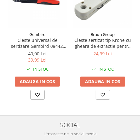
Gembird
Braun Group
Cleste universal de
Cleste sertizat tip Krone cu
sertizare Gembird 08442,
gheara de extractie pentru
cu manere izolate
patch panel & keyston
40,00 Lei
24,99 Lei
ergonomice
39,99 Lei
IN STOC
IN STOC
ADAUGA IN COS
ADAUGA IN COS
SOCIAL
Urmareste-ne in social media