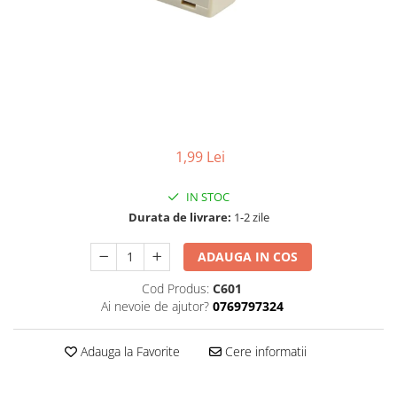
Surse
Laptopuri / Notebook-uri
Alimentatoare Laptopuri
Componente Laptop
Laptop / Notebook NOI
Laptop / Notebook REFURBISHED
1,99 Lei
IN STOC
Durata de livrare:
1-2 zile
ADAUGA IN COS
Cod Produs:
C601
Ai nevoie de ajutor?
0769797324
Adauga la Favorite
Cere informatii