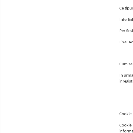
Laptopuri / Notebook-uri
Ce tipur
Alimentatoare Laptopuri
Componente Laptop
Interli
Laptop / Notebook NOI
Per Ses
Laptop / Notebook REFURBISHED
Docking Station
Fixe: A
Hub-uri
Cartuse Imprimante & Copiatoare
Cum se 
Imprimante & multifunctionale
In urma 
Unitati Imagine/Drum-uri
inregist
Imprimante
Accesorii monitoare
Monitoare
Adaptoare wireless
Cookie-
Clesti si patenti
Cookie-u
Placi de retea
informat