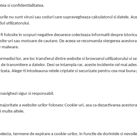
tea si confidentialitatea.
urile nu sunt virusi sau coduri care supravegheaza calculatorul si datele. Ac
ul utilizatorului.
 fi folosite in scopuri negative deoarece colecteaza informatii despre istoricu
e site-uri sau motoare de cautare. De aceea se recomanda stergerea acestora l
i-malware.
ermediul lor, are loc transferul dintre website si browserul utilizatorului si
de transmitere a datelor. Desi se intampla rar, aceste incidente cel mai adese
izata. Alege-ti intodeauna retele criptate si securizate pentru cea mai buna 
navighezi sigur si responsabil.
ajoritate a website-urilor folosesc Cookie-uri, asa ca dezactivarea acestora 
 multe altele.
electa, termene de expirare a cookie-urilor, in functie de dorintele si nevoile 