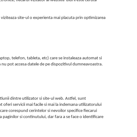
ronice, fiecarui vizitator al website-ului ii este ceruta
ce viziteaza site-ul o experienta mai placuta prin optimizarea
ptop, telefon, tableta, etc) care se instaleaza automat si
stea nu pot accesa datele de pe dispozitivul dumneavoastra.
unii dintre utilizator si site-ul web. Astfel, sunt
 oferi servicii mai facile si mai la indemana utilizatorului
re corespund cerintelor si nevoilor specifice fiecarui
 paginilor si continutului, dar fara a se face o identificare