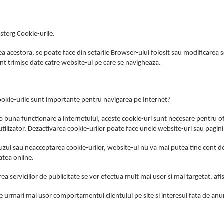
sterg Cookie-urile.
a acestora, se poate face din setarile Browser-ului folosit sau modificarea set
nt trimise date catre website-ul pe care se navigheaza.
ookie-urile sunt importante pentru navigarea pe Internet?
o buna functionare a internetului, aceste cookie-uri sunt necesare pentru of
 utilizator. Dezactivarea cookie-urilor poate face unele website-uri sau pagin
fuzul sau neacceptarea cookie-urilor, website-ul nu va mai putea tine cont d
atea online.
rea serviciilor de publicitate se vor efectua mult mai usor si mai targetat, a
e urmari mai usor comportamentul clientului pe site si interesul fata de an