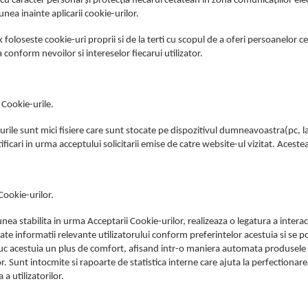
cu caracter personal şi protecţia fiecarui cetatean in zona comunicaţiilor elect
nea inainte aplicarii cookie-urilor.
k foloseste cookie-uri proprii si de la terti cu scopul de a oferi persoanelor 
 conform nevoilor si intereselor fiecarui utilizator.
 Cookie-urile.
urile sunt mici fisiere care sunt stocate pe dispozitivul dumneavoastra(pc, la
tificari in urma acceptului solicitarii emise de catre website-ul vizitat. Ace
Cookie-urilor.
ea stabilita in urma Acceptarii Cookie-urilor, realizeaza o legatura a interacti
te informatii relevante utilizatorului conform preferintelor acestuia si se pot
uc acestuia un plus de comfort, afisand intr-o maniera automata produsele ca
or. Sunt intocmite si rapoarte de statistica interne care ajuta la perfectionarea
a a utilizatorilor.