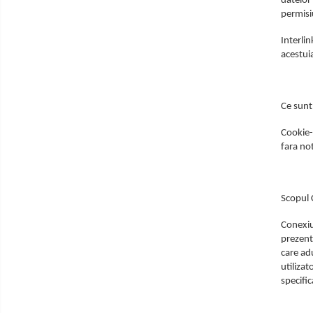
datelor 
Tastaturi
permisiu
Calculatoare Desktop
Interlin
Componente Desktop
acestuia
Adaptoare Desktop
Carcase
DVD Writer
Ce sunt
Hard Disk
Cookie-
Hard Disk-uri externe
fara no
Memorii RAM
Placi de baza
Placi de sunet
Scopul 
Placi Video
Conexiun
Procesoare
prezenta
care ad
Rack Hard-disk
utilizat
Solid-State Drive (SSD)
specific
Surse