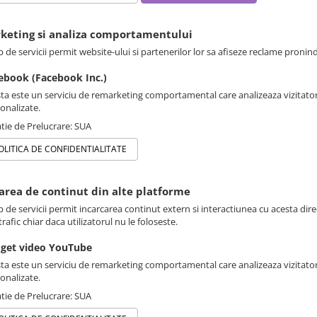
rketing si analiza comportamentului
p de servicii permit website-ului si partenerilor lor sa afiseze reclame pronin
ebook (Facebook Inc.)
ta este un serviciu de remarketing comportamental care analizeaza vizitatori
onalizate.
tie de Prelucrare: SUA
OLITICA DE CONFIDENTIALITATE
sarea de continut din alte platforme
p de servicii permit incarcarea continut extern si interactiunea cu acesta dire
rafic chiar daca utilizatorul nu le foloseste.
get video YouTube
ta este un serviciu de remarketing comportamental care analizeaza vizitatori
onalizate.
tie de Prelucrare: SUA