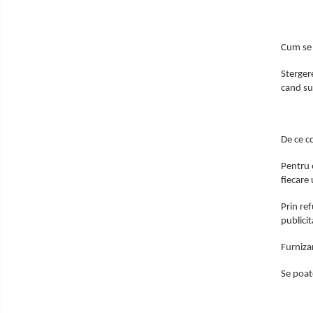
Routere Wireless
Switch-uri
Cum se 
Stergere
cand su
De ce c
Pentru 
fiecare
Prin re
publicit
Furniza
Se poat