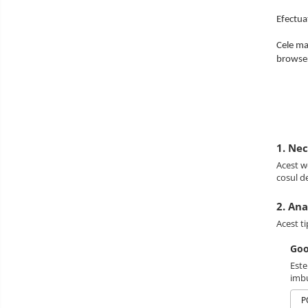
Efectua
Cele ma
browseru
1. Ne
Acest we
cosul d
2. Ana
Acest ti
Goo
Este
imbu
P