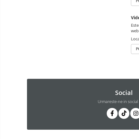
P
Vid
Este
web
Loca
P
Social
Urmareste-ne in social