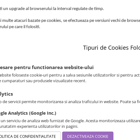
ti un upgrade al browserului la interval regulate de timp.
i multe atacuri bazate pe cookies, se efectueaza pe versiuni vechi de browser
lui pe care il folositi.
Tipuri de Cookies Fol
cesare pentru functionarea website-ului
bsite foloseste cookie-uri pentru a salva sesiunile utilizatorilor si pentru ac
e cumparaturi sau produsele vizualizate recent.
lytics
p de servicii permite monitorizarea si analiza traficului in website. Poate sa 
gle Analytics (Google Inc.)
 un serviciu de analiza web furnizat de Google. Acesta monitorizeaza utilizare
natatim experienta utilizatorilor in pagini.
OLITICA DE CONFIDENTIALITATE
DEZACTIVEAZA COOKIE