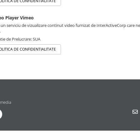
OLITICA DE CONFIDENTIALITATE
eo Player Vimeo
 un serviciu de vizualizare continut video furnizat de InterActiveCorp care n
.
tie de Prelucrare: SUA
OLITICA DE CONFIDENTIALITATE
 media