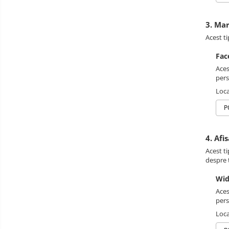
3. Ma
Acest ti
Fac
Aces
pers
Loca
P
4. Afi
Acest ti
despre t
Wid
Aces
pers
Loca