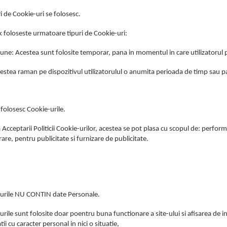
i de Cookie-uri se folosesc.
nk foloseste urmatoare tipuri de Cookie-uri:
iune: Acestea sunt folosite temporar, pana in momentul in care utilizatorul p
cestea raman pe dispozitivul utilizatorulul o anumita perioada de timp sau p
folosesc Cookie-urile.
Acceptarii Politicii Cookie-urilor, acestea se pot plasa cu scopul de: perform
rare, pentru publicitate si furnizare de publicitate.
urile NU CONTIN date Personale.
rile sunt folosite doar poentru buna functionare a site-ului si afisarea de in
ii cu caracter personal in nici o situatie,