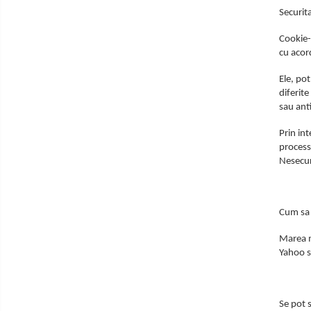
Securita
Cookie-
cu acord
Ele, pot
diferit
sau ant
Prin int
process 
Nesecur
Cum sa 
Marea m
Yahoo si
Se pot s