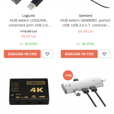
Surse
Laptopuri / Notebook-uri
LogiLink
Gembird
HUB extern LOGILINK,
HUB extern GEMBIRD, porturi
Alimentatoare Laptopuri
conectare prin USB 2.0,
USB: USB 2.0 x 7, conectare
Componente Laptop
alimentare retea 220 V, cablu
prin USB 2.0, alimentare retea
110,00 Lei
64,99 Lei
Laptop / Notebook NOI
0.5 m, negru, UA0128
220 V, cablu 0.5 m, negru,
99,99 Lei
UHB-U2P7-03
Laptop / Notebook REFURBISHED
IN STOC
IN STOC
ADAUGA IN COS
ADAUGA IN COS
-14%