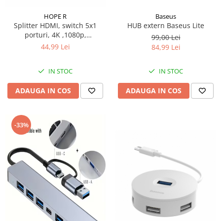
Baseus
HOPE R
HUB extern Baseus Lite
Splitter HDMI, switch 5x1
porturi, 4K ,1080p,
99,00 Lei
telecomanda, negru, HOPE R
44,99 Lei
84,99 Lei
IN STOC
IN STOC
ADAUGA IN COS
ADAUGA IN COS
-33%