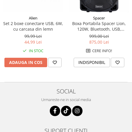
Surse
Laptopuri / Notebook-uri
Alien
Spacer
Set 2 boxe conectare USB, 6W,
Boxa Portabila Spacer Lion,
Alimentatoare Laptopuri
cu carcasa din lemn
120W, Bluetooth, USB,
Componente Laptop
microSD, Negru
99,99 Lei
999,00 Lei
Laptop / Notebook NOI
44,99 Lei
875,00 Lei
Laptop / Notebook REFURBISHED
IN STOC
CERE INFO!
ADAUGA IN COS
INDISPONIBIL
SOCIAL
Urmareste-ne in social media
SUPORT CLIENTI