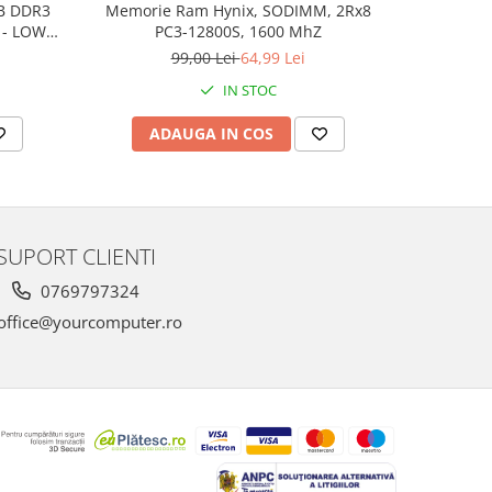
Memorie Ram Hynix, SODIMM, 2Rx8
B DDR3
Memorie Z
PC3-12800S, 1600 MhZ
 - LOW
99,00 Lei
64,99 Lei
IN STOC
ADAUGA IN COS
AD
SUPORT CLIENTI
0769797324
office@yourcomputer.ro