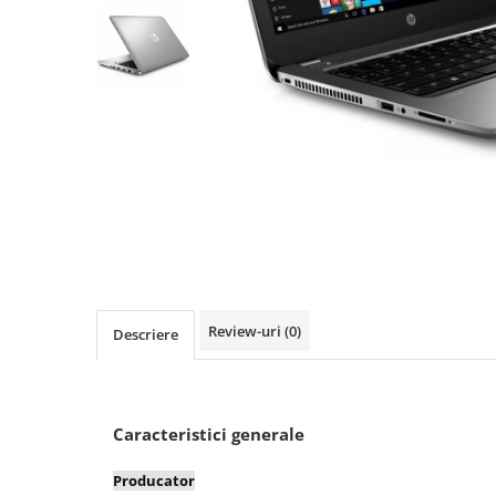
Desktop & Laptop
Calculatoare Desktop
Componente Desktop
Adaptoare Desktop
Carcase
DVD Writer
Hard Disk
Hard Disk-uri externe
Memorii RAM
Placi de baza
Placi de sunet
Review-uri
(0)
Descriere
Placi Video
Procesoare
Rack Hard-disk
Caracteristici generale
Solid-State Drive (SSD)
Surse
Producator