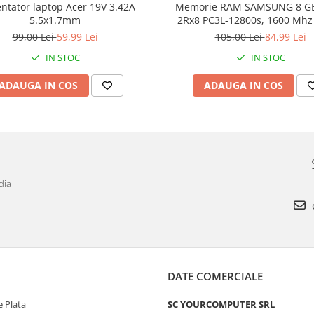
ntator laptop Acer 19V 3.42A
Memorie RAM SAMSUNG 8 G
5.5x1.7mm
2Rx8 PC3L-12800s, 1600 Mhz
VOLTAGE
99,00 Lei
59,99 Lei
105,00 Lei
84,99 Lei
IN STOC
IN STOC
ADAUGA IN COS
ADAUGA IN COS
dia
DATE COMERCIALE
 Plata
SC YOURCOMPUTER SRL