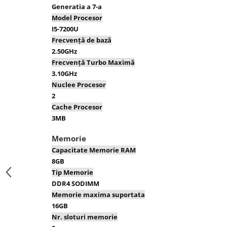
Retelistica
Generatia a 7-a
Adaptoare wireless
Model Procesor
I5-7200U
Clesti si patenti
Frecvență de bază
Placi de retea
2.50GHz
Frecvență Turbo Maximă
Routere Wireless
3.10GHz
Switch-uri
Nuclee Procesor
Supraveghere video
2
Cache Procesor
3MB
Memorie
Capacitate Memorie RAM
8GB
Tip Memorie
DDR4 SODIMM
Memorie maxima suportata
16GB
Nr. sloturi memorie