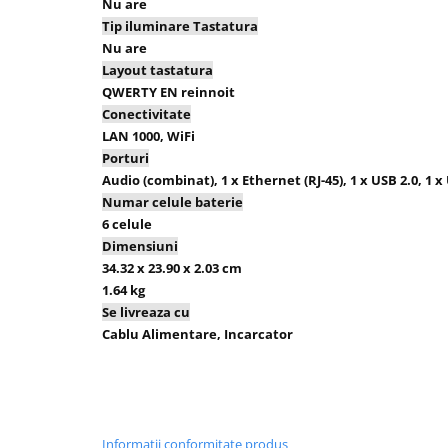
Nu are
Tip iluminare Tastatura
Nu are
Layout tastatura
QWERTY EN reinnoit
Conectivitate
LAN 1000, WiFi
Porturi
Audio (combinat), 1 x Ethernet (RJ-45), 1 x USB 2.0, 1 x 
Numar celule baterie
6 celule
Dimensiuni
34.32 x 23.90 x 2.03 cm
1.64 kg
Se livreaza cu
Cablu Alimentare, Incarcator
Informatii conformitate produs