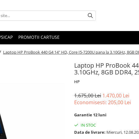
/SICAP
PROMOTII CARTUSE
 /
Laptop HP ProBook 440 G4 14" HD, Core I5-7200U pana la 3.10GHz, 8GB
Laptop HP ProBook 440
3.10GHz, 8GB DDR4, 
HP
1.675,00 Lei
1.470,00 Lei
Economisesti:
205,00
Lei
Garantie 12 luni
IN STOC
Data de livrare:
Miercuri, 12.08.20