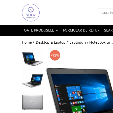
Toate Produsele
Accesorii
TOATE PRODUSELE
FORMULAR DE RETUR
SEAP
Accesorii aparate climatizare
Accesorii IT
Home /
Desktop & Laptop /
Laptopuri / Notebook-uri
Accesorii TV
-12%
Alte accesorii video
Altele
Boxe
Cabluri si accesorii
Cabluri si adaptoare
Mouse
Power Bank
Tastaturi