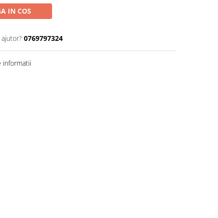
A IN COS
 ajutor?
0769797324
informatii