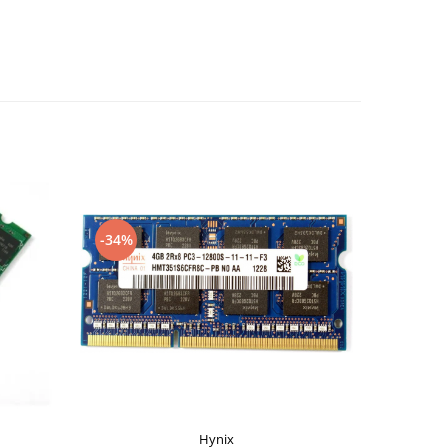
-34%
-10%
Hynix