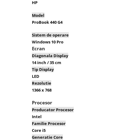
Laptopuri / Notebook-uri
HP
Alimentatoare Laptopuri
Model
Componente Laptop
ProBook 440 G4
Laptop / Notebook NOI
Sistem de operare
Laptop / Notebook REFURBISHED
Windows 10 Pro
Docking Station / Hub-uri
Ecran
Docking Station
Diagonala Display
Hub-uri
14 inch / 35 cm
Tip Display
Imprimante si multifunctionale
LED
Cartuse Imprimante & Copiatoare
Rezolutie
Imprimante & multifunctionale
1366 x 768
Unitati Imagine/Drum-uri
Procesor
Imprimante
Producator Procesor
Monitoare
Intel
Accesorii monitoare
Familie Procesor
Core i5
Monitoare
Generatie Core