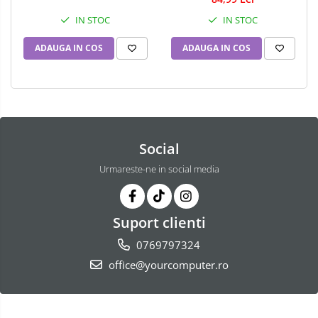
IN STOC
IN STOC
ADAUGA IN COS
ADAUGA IN COS
Social
Urmareste-ne in social media
Suport clienti
0769797324
office@yourcomputer.ro