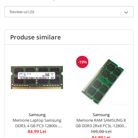
Review-uri
(0)
Produse similare
-19%
Samsung
Samsung
Memorie RAM SAMSUNG 8
Memorie Laptop Samsung
GB DDR3 2Rx8 PC3L-12800s,
DDR3, 4 GB PC3-12800s ,
1600 Mhz - LOW VOLTAGE
105,00 Lei
84,99 Lei
1600MHz
84,99 Lei