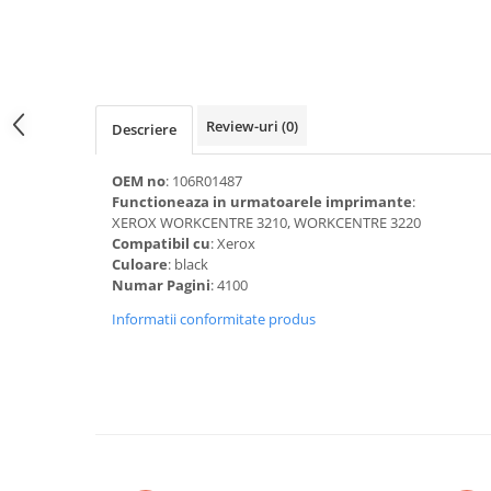
Laptopuri / Notebook-uri
Alimentatoare Laptopuri
Componente Laptop
Laptop / Notebook NOI
Laptop / Notebook REFURBISHED
Review-uri
(0)
Descriere
Docking Station / Hub-uri
Docking Station
OEM no
: 106R01487
Functioneaza in urmatoarele imprimante
:
Hub-uri
XEROX WORKCENTRE 3210, WORKCENTRE 3220
Compatibil cu
: Xerox
Imprimante si multifunctionale
Culoare
: black
Cartuse Imprimante & Copiatoare
Numar Pagini
: 4100
Imprimante & multifunctionale
Informatii conformitate produs
Unitati Imagine/Drum-uri
Imprimante
Monitoare
Accesorii monitoare
Monitoare