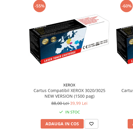
Retelistica
-55%
-60%
Adaptoare wireless
Clesti si patenti
Placi de retea
Routere Wireless
Switch-uri
Supraveghere video
XEROX
Cartus Compatibil XEROX 3020/3025
Cartu
NEW VERSION (1500 pag)
88,00 Lei
39,99 Lei
IN STOC
ADAUGA IN COS