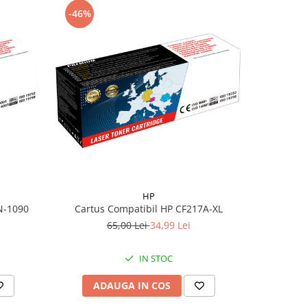
-46%
-53%
HP
N-1090
Cartus Compatibil HP CF217A-XL
Cartus 
65,00 Lei
34,99 Lei
IN STOC
ADAUGA IN COS
AD