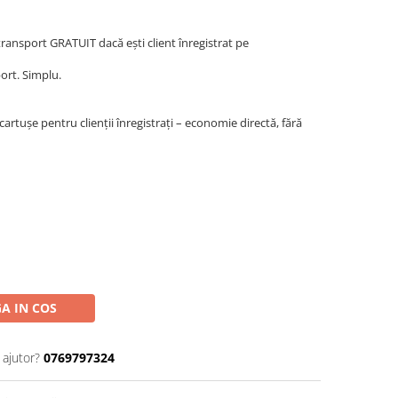
ansport GRATUIT dacă ești client înregistrat pe
ort. Simplu.
tușe pentru clienții înregistrați – economie directă, fără
A IN COS
 ajutor?
0769797324