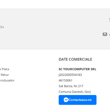
dia
DATE COMERCIALE
 Plata
SC YOURCOMPUTER SRL
e Retur
J2022000554183
Produselor
46153061
Sat Barza, Nr.217
Comuna Danesti, Gorj
Contacteaza-ne