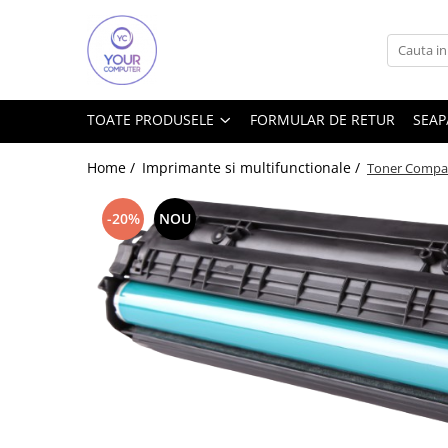
Toate Produsele
Accesorii
TOATE PRODUSELE
FORMULAR DE RETUR
SEAP
Accesorii aparate climatizare
Accesorii IT
Home /
Imprimante si multifunctionale /
Toner Compat
Accesorii TV
-20%
NOU
Alte accesorii video
Altele
Boxe
Cabluri si accesorii
Cabluri si adaptoare
Mouse
Power Bank
Tastaturi