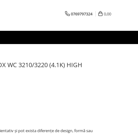
0769797324
0,00
OX WC 3210/3220 (4.1K) HIGH
entativ și pot exista diferențe de design, formă sau