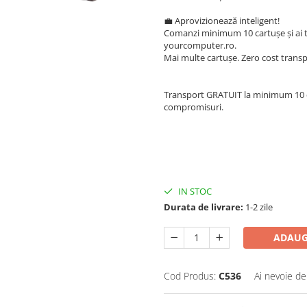
💼 Aprovizionează inteligent!
Comanzi minimum 10 cartușe și ai tr
yourcomputer.ro.
Mai multe cartușe. Zero cost transp
Transport GRATUIT la minimum 10 car
compromisuri.
IN STOC
Durata de livrare:
1-2 zile
ADAUG
Cod Produs:
C536
Ai nevoie de