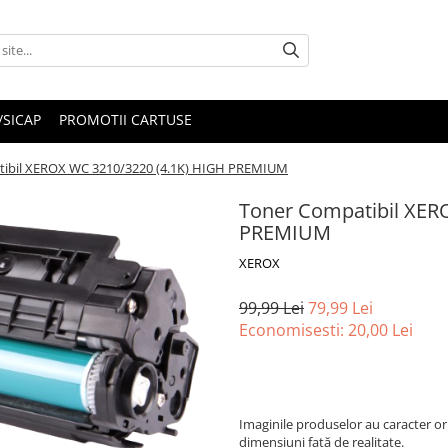
/SICAP
PROMOTII CARTUSE
ibil XEROX WC 3210/3220 (4.1K) HIGH PREMIUM
Toner Compatibil XER
PREMIUM
XEROX
99,99 Lei
79,99 Lei
Economisesti:
20,00
Lei
Imaginile produselor au caracter ori
dimensiuni față de realitate.