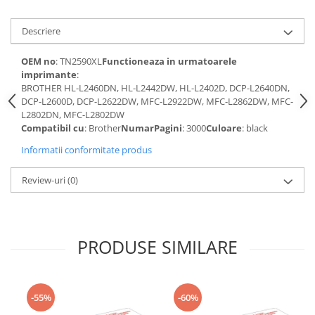
Laptopuri / Notebook-uri
Alimentatoare Laptopuri
Descriere
Componente Laptop
OEM no
: TN2590XL
Functioneaza in urmatoarele
Laptop / Notebook NOI
imprimante
:
Laptop / Notebook REFURBISHED
BROTHER HL-L2460DN, HL-L2442DW, HL-L2402D, DCP-L2640DN,
Docking Station / Hub-uri
DCP-L2600D, DCP-L2622DW, MFC-L2922DW, MFC-L2862DW, MFC-
L2802DN, MFC-L2802DW
Docking Station
Compatibil cu
: Brother
NumarPagini
: 3000
Culoare
: black
Hub-uri
Informatii conformitate produs
Imprimante si multifunctionale
Cartuse Imprimante & Copiatoare
Review-uri
(0)
Imprimante & multifunctionale
Unitati Imagine/Drum-uri
Imprimante
PRODUSE SIMILARE
Monitoare
Accesorii monitoare
-55%
-60%
Monitoare