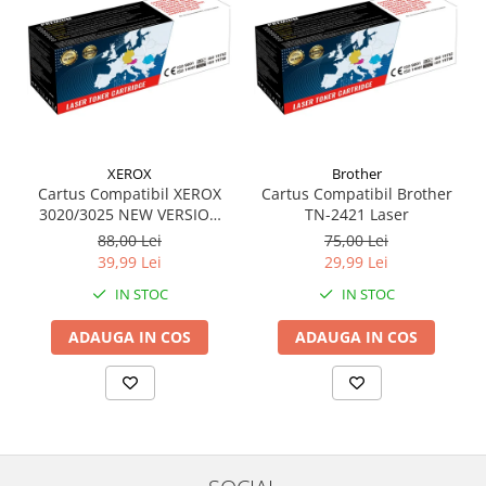
Retelistica
Adaptoare wireless
Clesti si patenti
Placi de retea
Routere Wireless
Switch-uri
XEROX
Brother
Cartus Compatibil XEROX
Cartus Compatibil Brother
Supraveghere video
3020/3025 NEW VERSION
TN-2421 Laser
(1500 pag)
88,00 Lei
75,00 Lei
39,99 Lei
29,99 Lei
IN STOC
IN STOC
ADAUGA IN COS
ADAUGA IN COS