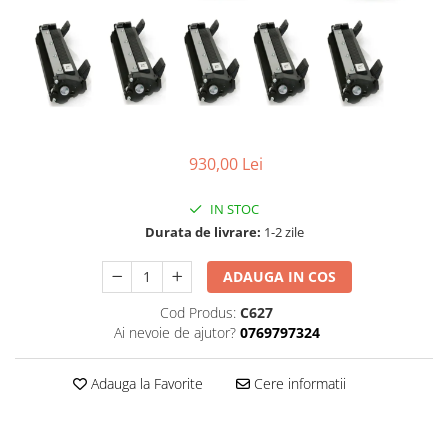
Desktop & Laptop
Calculatoare Desktop
Componente Desktop
Adaptoare Desktop
Carcase
930,00 Lei
DVD Writer
Hard Disk
IN STOC
Hard Disk-uri externe
Durata de livrare:
1-2 zile
Memorii RAM
Placi de baza
ADAUGA IN COS
Placi de sunet
Cod Produs:
C627
Placi Video
Ai nevoie de ajutor?
0769797324
Procesoare
Rack Hard-disk
Adauga la Favorite
Cere informatii
Solid-State Drive (SSD)
Surse