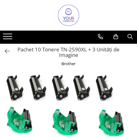
Toate Produsele
Accesorii
Accesorii aparate climatizare
Pachet 10 Tonere TN-2590XL + 3 Unități de
Accesorii IT
Imagine
Accesorii TV
Brother
Alte accesorii video
Altele
Boxe
Cabluri si accesorii
Cabluri si adaptoare
Mouse
Power Bank
Tastaturi