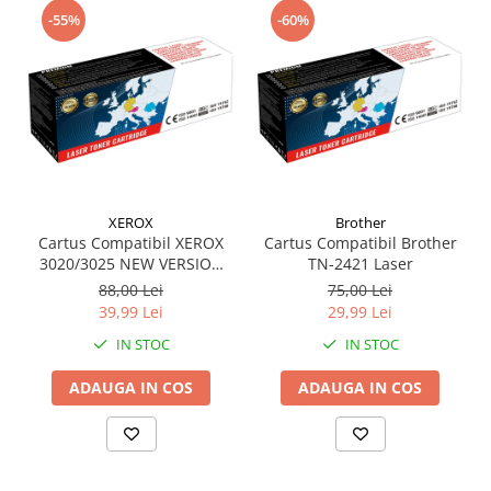
-55%
-60%
XEROX
Brother
Cartus Compatibil XEROX
Cartus Compatibil Brother
3020/3025 NEW VERSION
TN-2421 Laser
(1500 pag)
88,00 Lei
75,00 Lei
39,99 Lei
29,99 Lei
IN STOC
IN STOC
ADAUGA IN COS
ADAUGA IN COS