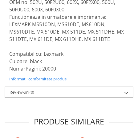
OEM no: 502U, 50F2U00, 602X, 60F2X00, 500U,
Retelistica
50F0U00, 600X, 60F0X00
Adaptoare wireless
Functioneaza in urmatoarele imprimante:
Clesti si patenti
LEXMARK MS510DN, MS610DE, MS610DN,
Placi de retea
MS610DTE, MX 510DE, MX 511DE, MX 511DHE, MX
Routere Wireless
511DTE, MX 611DE, MX 611DHE, MX 611DTE
Switch-uri
Compatibil cu: Lexmark
Supraveghere video
Culoare: black
NumarPagini: 20000
Informatii conformitate produs
Review-uri
(0)
PRODUSE SIMILARE