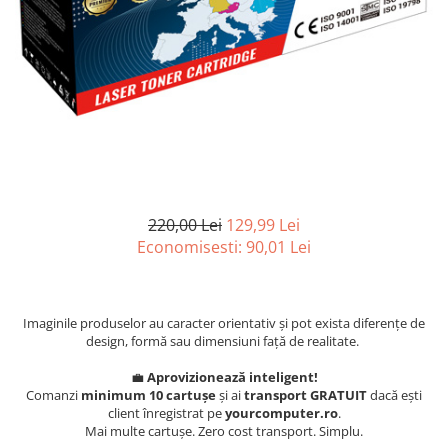
Desktop & Laptop
Calculatoare Desktop
Componente Desktop
Adaptoare Desktop
Carcase
DVD Writer
Hard Disk
Hard Disk-uri externe
220,00 Lei
129,99 Lei
Memorii RAM
Economisesti:
90,01
Lei
Placi de baza
Placi de sunet
Placi Video
Imaginile produselor au caracter orientativ și pot exista diferențe de
design, formă sau dimensiuni față de realitate.
Procesoare
Rack Hard-disk
💼
Aprovizionează inteligent!
Comanzi
minimum 10 cartușe
și ai
transport GRATUIT
dacă ești
Solid-State Drive (SSD)
client înregistrat pe
yourcomputer.ro
.
Surse
Mai multe cartușe. Zero cost transport. Simplu.