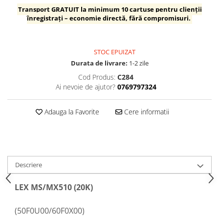
Laptopuri / Notebook-uri
Transport GRATUIT la minimum 10 cartușe pentru clienții
Alimentatoare Laptopuri
înregistrați – economie directă, fără compromisuri.
Componente Laptop
Laptop / Notebook NOI
STOC EPUIZAT
Laptop / Notebook REFURBISHED
Durata de livrare:
1-2 zile
Docking Station / Hub-uri
Cod Produs:
C284
Docking Station
Ai nevoie de ajutor?
0769797324
Hub-uri
Imprimante si multifunctionale
Adauga la Favorite
Cere informatii
Cartuse Imprimante & Copiatoare
Imprimante & multifunctionale
Unitati Imagine/Drum-uri
Imprimante
Descriere
Monitoare
LEX MS/MX510 (20K)
Accesorii monitoare
Monitoare
(50F0U00/60F0X00)