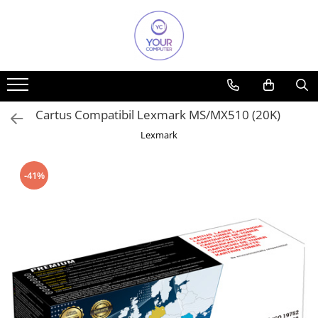
Toate Produsele
Accesorii
Accesorii aparate climatizare
Cartus Compatibil Lexmark MS/MX510 (20K)
Accesorii IT
Lexmark
Accesorii TV
Alte accesorii video
-41%
Altele
Boxe
Cabluri si accesorii
Cabluri si adaptoare
Mouse
Power Bank
Tastaturi