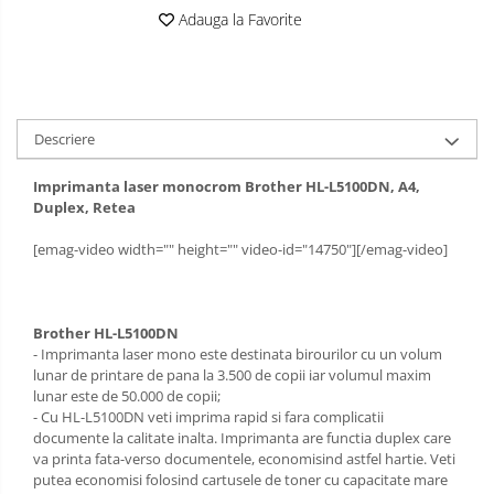
Adauga la Favorite
Descriere
Imprimanta laser monocrom Brother HL-L5100DN, A4,
Duplex, Retea
[emag-video width="" height="" video-id="14750"][/emag-video]
Brother HL-L5100DN
- Imprimanta laser mono este destinata birourilor cu un volum
lunar de printare de pana la 3.500 de copii iar volumul maxim
lunar este de 50.000 de copii;
- Cu HL-L5100DN veti imprima rapid si fara complicatii
documente la calitate inalta. Imprimanta are functia duplex care
va printa fata-verso documentele, economisind astfel hartie. Veti
putea economisi folosind cartusele de toner cu capacitate mare