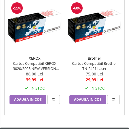
-55%
-60%
XEROX
Brother
Cartus Compatibil XEROX
Cartus Compatibil Brother
3020/3025 NEW VERSION
TN-2421 Laser
(1500 pag)
88,00 Lei
75,00 Lei
39,99 Lei
29,99 Lei
IN STOC
IN STOC
ADAUGA IN COS
ADAUGA IN COS