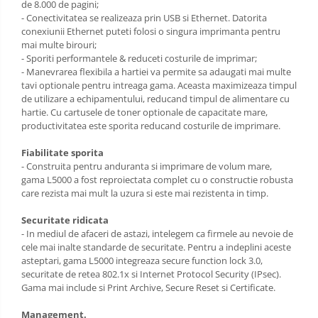
de 8.000 de pagini;
- Conectivitatea se realizeaza prin USB si Ethernet. Datorita
conexiunii Ethernet puteti folosi o singura imprimanta pentru
mai multe birouri;
- Sporiti performantele & reduceti costurile de imprimar;
- Manevrarea flexibila a hartiei va permite sa adaugati mai multe
tavi optionale pentru intreaga gama. Aceasta maximizeaza timpul
de utilizare a echipamentului, reducand timpul de alimentare cu
hartie. Cu cartusele de toner optionale de capacitate mare,
productivitatea este sporita reducand costurile de imprimare.
Fiabilitate sporita
- Construita pentru anduranta si imprimare de volum mare,
gama L5000 a fost reproiectata complet cu o constructie robusta
care rezista mai mult la uzura si este mai rezistenta in timp.
Securitate ridicata
- In mediul de afaceri de astazi, intelegem ca firmele au nevoie de
cele mai inalte standarde de securitate. Pentru a indeplini aceste
asteptari, gama L5000 integreaza secure function lock 3.0,
securitate de retea 802.1x si Internet Protocol Security (IPsec).
Gama mai include si Print Archive, Secure Reset si Certificate.
Management.