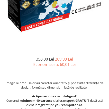
Surse
Laptopuri / Notebook-uri
Alimentatoare Laptopuri
Componente Laptop
Laptop / Notebook NOI
Laptop / Notebook REFURBISHED
350,00 Lei
289,99 Lei
Economisesti:
60,01
Lei
Imaginile produselor au caracter orientativ și pot exista diferențe de
design, formă sau dimensiuni față de realitate.
💼
Aprovizionează inteligent!
Comanzi
minimum 10 cartușe
și ai
transport GRATUIT
dacă ești
client înregistrat pe
yourcomputer.ro
.