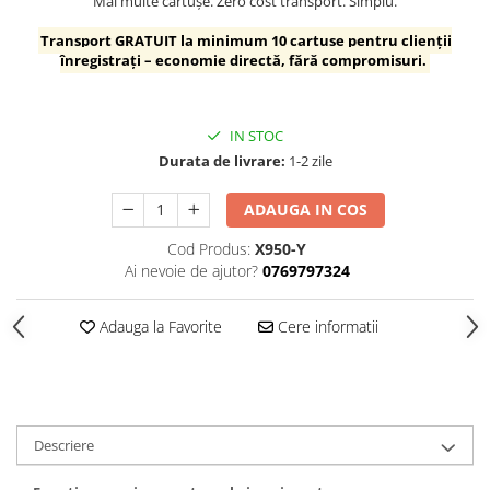
Mai multe cartușe. Zero cost transport. Simplu.
Transport GRATUIT la minimum 10 cartușe pentru clienții
înregistrați – economie directă, fără compromisuri.
IN STOC
Durata de livrare:
1-2 zile
ADAUGA IN COS
Cod Produs:
X950-Y
Ai nevoie de ajutor?
0769797324
Adauga la Favorite
Cere informatii
Descriere