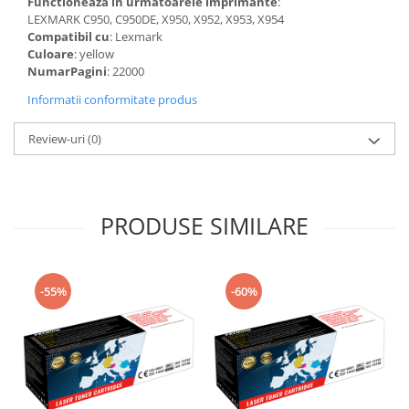
Functioneaza in urmatoarele imprimante
:
LEXMARK C950, C950DE, X950, X952, X953, X954
Compatibil cu
: Lexmark
Culoare
: yellow
NumarPagini
: 22000
Informatii conformitate produs
Review-uri
(0)
PRODUSE SIMILARE
-55%
-60%