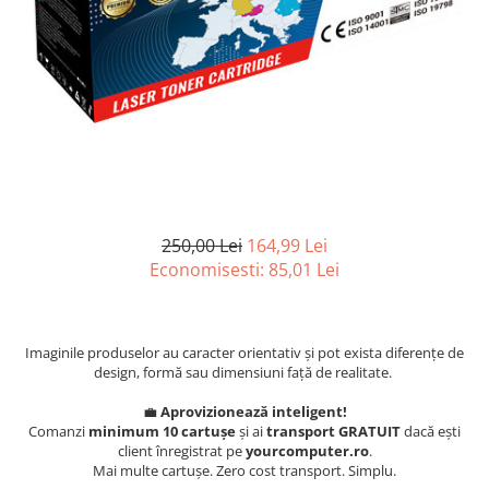
Surse
Laptopuri / Notebook-uri
Alimentatoare Laptopuri
Componente Laptop
Laptop / Notebook NOI
Laptop / Notebook REFURBISHED
250,00 Lei
164,99 Lei
Economisesti:
85,01
Lei
Imaginile produselor au caracter orientativ și pot exista diferențe de
design, formă sau dimensiuni față de realitate.
💼
Aprovizionează inteligent!
Comanzi
minimum 10 cartușe
și ai
transport GRATUIT
dacă ești
client înregistrat pe
yourcomputer.ro
.
Mai multe cartușe. Zero cost transport. Simplu.