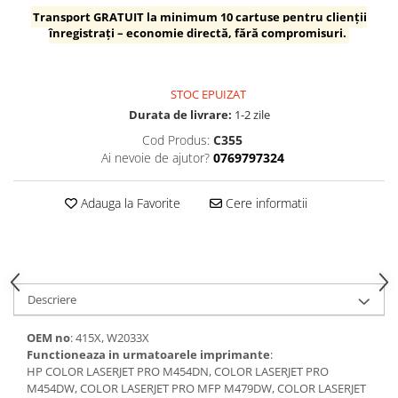
Transport GRATUIT la minimum 10 cartușe pentru clienții
înregistrați – economie directă, fără compromisuri.
STOC EPUIZAT
Durata de livrare:
1-2 zile
Cod Produs:
C355
Ai nevoie de ajutor?
0769797324
Adauga la Favorite
Cere informatii
Descriere
OEM no
: 415X, W2033X
Functioneaza in urmatoarele imprimante
:
HP COLOR LASERJET PRO M454DN, COLOR LASERJET PRO
M454DW, COLOR LASERJET PRO MFP M479DW, COLOR LASERJET