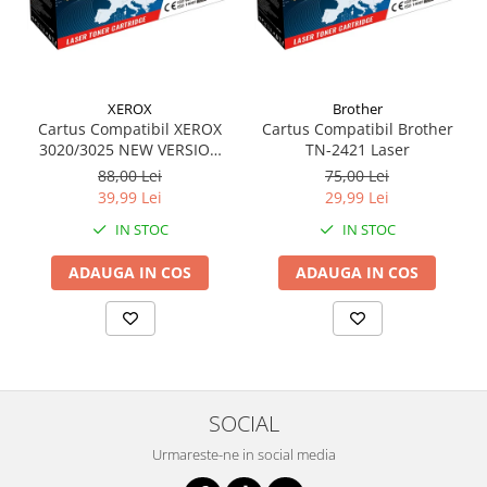
XEROX
Brother
Cartus Compatibil XEROX
Cartus Compatibil Brother
3020/3025 NEW VERSION
TN-2421 Laser
(1500 pag)
88,00 Lei
75,00 Lei
39,99 Lei
29,99 Lei
IN STOC
IN STOC
ADAUGA IN COS
ADAUGA IN COS
SOCIAL
Urmareste-ne in social media