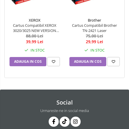
XEROX
Brother
Cartus Compatibil XEROX
Cartus Compatibil Brother
3020/3025 NEW VERSION
TN-2421 Laser
(1500 pag)
88,00 Lei
75,00 Lei
39,99 Lei
29,99 Lei
IN STOC
IN STOC
ADAUGA IN COS
ADAUGA IN COS
Social
Urmareste-ne in social media