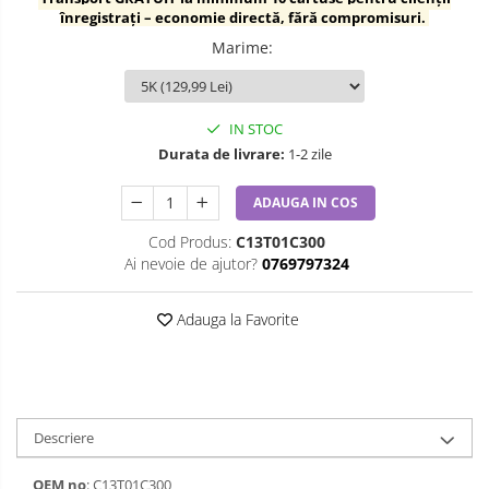
înregistrați – economie directă, fără compromisuri.
Marime
:
IN STOC
Durata de livrare:
1-2 zile
ADAUGA IN COS
Cod Produs:
C13T01C300
Ai nevoie de ajutor?
0769797324
Adauga la Favorite
Descriere
OEM no
: C13T01C300