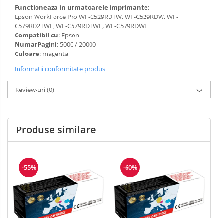
Functioneaza in urmatoarele imprimante
:
Epson WorkForce Pro WF-C529RDTW, WF-C529RDW, WF-
C579RD2TWF, WF-C579RDTWF, WF-C579RDWF
Compatibil cu
: Epson
NumarPagini
: 5000 / 20000
Culoare
: magenta
Informatii conformitate produs
Review-uri
(0)
Produse similare
-55%
-60%