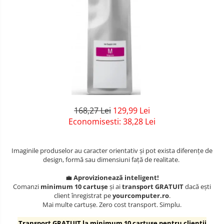
Solid-State Drive (SSD)
Tastaturi
Surse
Laptopuri / Notebook-uri
Alimentatoare Laptopuri
Componente Laptop
Laptop / Notebook NOI
Laptop / Notebook REFURBISHED
168,27 Lei
129,99 Lei
Economisesti:
38,28
Lei
Imaginile produselor au caracter orientativ și pot exista diferențe de
design, formă sau dimensiuni față de realitate.
💼
Aprovizionează inteligent!
Comanzi
minimum 10 cartușe
și ai
transport GRATUIT
dacă ești
client înregistrat pe
yourcomputer.ro
.
Mai multe cartușe. Zero cost transport. Simplu.
Transport GRATUIT la minimum 10 cartușe pentru clienții