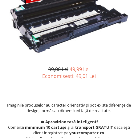
Surse
Laptopuri / Notebook-uri
Alimentatoare Laptopuri
Componente Laptop
Laptop / Notebook NOI
Laptop / Notebook REFURBISHED
99,00 Lei
49,99 Lei
Economisesti:
49,01
Lei
Imaginile produselor au caracter orientativ și pot exista diferențe de
design, formă sau dimensiuni față de realitate.
💼
Aprovizionează inteligent!
Comanzi
minimum 10 cartușe
și ai
transport GRATUIT
dacă ești
client înregistrat pe
yourcomputer.ro
.