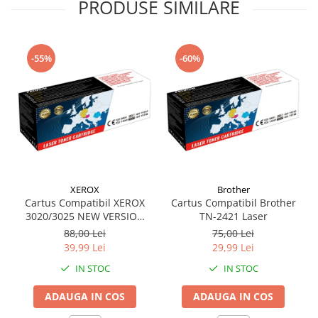
PRODUSE SIMILARE
-55%
-60%
XEROX
Brother
Cartus Compatibil XEROX
Cartus Compatibil Brother
3020/3025 NEW VERSION
TN-2421 Laser
(1500 pag)
88,00 Lei
75,00 Lei
39,99 Lei
29,99 Lei
IN STOC
IN STOC
ADAUGA IN COS
ADAUGA IN COS