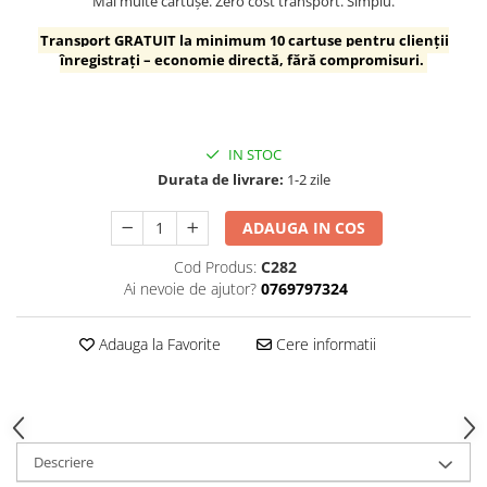
Mai multe cartușe. Zero cost transport. Simplu.
Transport GRATUIT la minimum 10 cartușe pentru clienții
înregistrați – economie directă, fără compromisuri.
IN STOC
Durata de livrare:
1-2 zile
ADAUGA IN COS
Cod Produs:
C282
Ai nevoie de ajutor?
0769797324
Adauga la Favorite
Cere informatii
Descriere