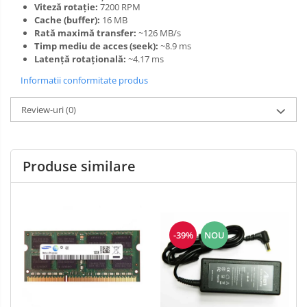
Viteză rotație:
7200 RPM
Cache (buffer):
16 MB
Rată maximă transfer:
~126 MB/s
Timp mediu de acces (seek):
~8.9 ms
Latență rotațională:
~4.17 ms
Informatii conformitate produs
Review-uri
(0)
Produse similare
-39%
NOU