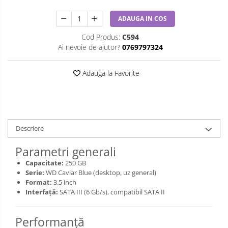
ADAUGA IN COS
Cod Produs:
C594
Ai nevoie de ajutor?
0769797324
Adauga la Favorite
Descriere
Parametri generali
Capacitate:
250 GB
Serie:
WD Caviar Blue (desktop, uz general)
Format:
3.5 inch
Interfață:
SATA III (6 Gb/s), compatibil SATA II
Performanță