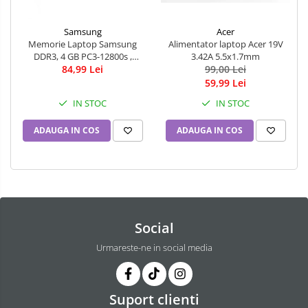
Acer
Samsung
Alimentator laptop Acer 19V
Memorie Laptop Samsung
3.42A 5.5x1.7mm
DDR3, 4 GB PC3-12800s ,
99,00 Lei
84,99 Lei
1600MHz
59,99 Lei
IN STOC
IN STOC
ADAUGA IN COS
ADAUGA IN COS
Social
Urmareste-ne in social media
Suport clienti