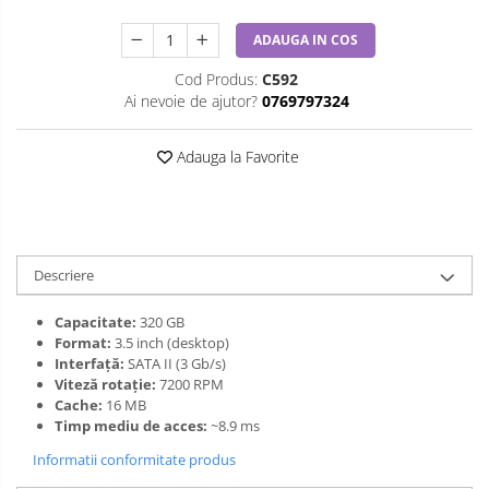
ADAUGA IN COS
Cod Produs:
C592
Ai nevoie de ajutor?
0769797324
Adauga la Favorite
Descriere
Capacitate:
320 GB
Format:
3.5 inch (desktop)
Interfață:
SATA II (3 Gb/s)
Viteză rotație:
7200 RPM
Cache:
16 MB
Timp mediu de acces:
~8.9 ms
Informatii conformitate produs