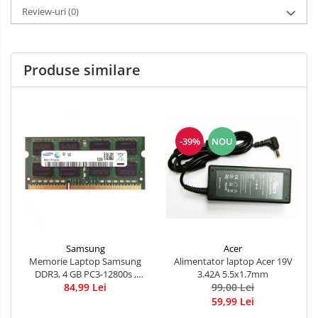
Review-uri
(0)
Produse similare
-39%
NOU
Acer
Samsung
Alimentator laptop Acer 19V
Memorie Laptop Samsung
3.42A 5.5x1.7mm
DDR3, 4 GB PC3-12800s ,
99,00 Lei
84,99 Lei
1600MHz
59,99 Lei