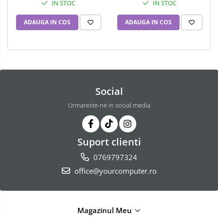
IN STOC
IN STOC
ADAUGA IN COS
ADAUGA IN COS
Social
Urmareste-ne in social media
Suport clienti
0769797324
office@yourcomputer.ro
Magazinul Meu