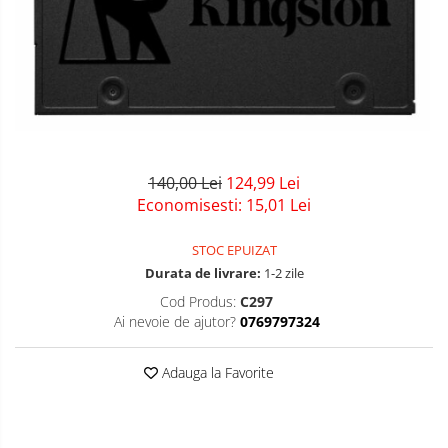
Solid-State Drive (SSD)
Tastaturi
Surse
Laptopuri / Notebook-uri
Alimentatoare Laptopuri
Componente Laptop
Laptop / Notebook NOI
140,00 Lei
124,99 Lei
Laptop / Notebook REFURBISHED
Economisesti:
15,01
Lei
STOC EPUIZAT
Durata de livrare:
1-2 zile
Cod Produs:
C297
Ai nevoie de ajutor?
0769797324
Adauga la Favorite