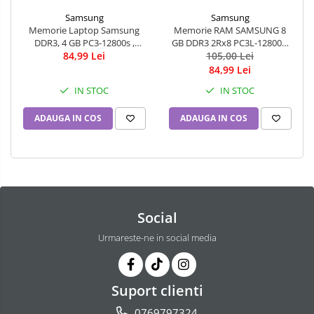
Samsung
Samsung
Memorie RAM SAMSUNG 8
Memorie Laptop Samsung
GB DDR3 2Rx8 PC3L-12800s,
DDR3, 4 GB PC3-12800s ,
1600 Mhz - LOW VOLTAGE
105,00 Lei
84,99 Lei
1600MHz
84,99 Lei
IN STOC
IN STOC
ADAUGA IN COS
ADAUGA IN COS
Social
Urmareste-ne in social media
Suport clienti
0769797324