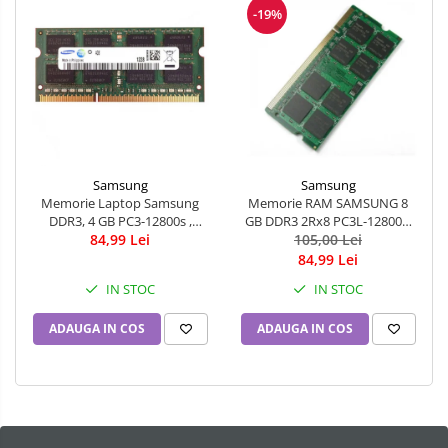
-19%
Samsung
Samsung
Memorie RAM SAMSUNG 8
Memorie Laptop Samsung
GB DDR3 2Rx8 PC3L-12800s,
DDR3, 4 GB PC3-12800s ,
1600 Mhz - LOW VOLTAGE
105,00 Lei
84,99 Lei
1600MHz
84,99 Lei
IN STOC
IN STOC
ADAUGA IN COS
ADAUGA IN COS