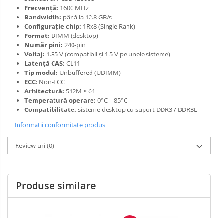
Frecvență:
1600 MHz
Bandwidth:
până la 12.8 GB/s
Configurație chip:
1Rx8 (Single Rank)
Format:
DIMM (desktop)
Număr pini:
240-pin
Voltaj:
1.35 V (compatibil și 1.5 V pe unele sisteme)
Latență CAS:
CL11
Tip modul:
Unbuffered (UDIMM)
ECC:
Non-ECC
Arhitectură:
512M × 64
Temperatură operare:
0°C – 85°C
Compatibilitate:
sisteme desktop cu suport DDR3 / DDR3L
Informatii conformitate produs
Review-uri
(0)
Produse similare