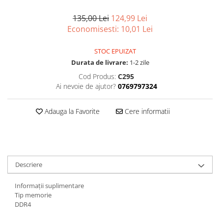
Surse
135,00 Lei
124,99 Lei
Laptopuri / Notebook-uri
Economisesti:
10,01
Lei
Alimentatoare Laptopuri
STOC EPUIZAT
Componente Laptop
Durata de livrare:
1-2 zile
Laptop / Notebook NOI
Cod Produs:
C295
Laptop / Notebook REFURBISHED
Ai nevoie de ajutor?
0769797324
Adauga la Favorite
Cere informatii
Descriere
Informații suplimentare
Tip memorie
DDR4