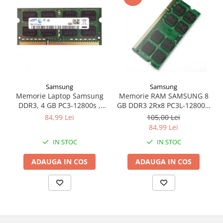
Samsung
Samsung
Memorie RAM SAMSUNG 8
Memorie Laptop Samsung
GB DDR3 2Rx8 PC3L-12800s,
DDR3, 4 GB PC3-12800s ,
1600 Mhz - LOW VOLTAGE
1600MHz
105,00 Lei
84,99 Lei
84,99 Lei
IN STOC
IN STOC
ADAUGA IN COS
ADAUGA IN COS