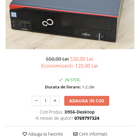
Desktop & Laptop
Calculatoare Desktop
Componente Desktop
Adaptoare Desktop
Carcase
DVD Writer
650,00 Lei
530,00 Lei
Hard Disk
Economisesti:
120,00
Lei
Hard Disk-uri externe
Memorii RAM
IN STOC
Placi de baza
Durata de livrare:
1-2 zile
Placi de sunet
Placi Video
ADAUGA IN COS
Procesoare
Cod Produs:
D956-Desktop
Rack Hard-disk
Ai nevoie de ajutor?
0769797324
Solid-State Drive (SSD)
Surse
Adauga la Favorite
Cere informatii