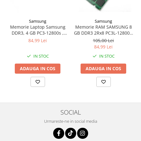
Samsung
Samsung
Memorie RAM SAMSUNG 8
Memorie Laptop Samsung
GB DDR3 2Rx8 PC3L-12800s,
DDR3, 4 GB PC3-12800s ,
1600 Mhz - LOW VOLTAGE
1600MHz
105,00 Lei
84,99 Lei
84,99 Lei
IN STOC
IN STOC
ADAUGA IN COS
ADAUGA IN COS
SOCIAL
Urmareste-ne in social media