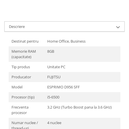
Laptopuri / Notebook-uri
Alimentatoare Laptopuri
Componente Laptop
Laptop / Notebook NOI
Descriere
Laptop / Notebook REFURBISHED
Docking Station / Hub-uri
Destinat pentru
Home Office, Business
Docking Station
Memorie RAM
8GB
Hub-uri
(capacitate)
Imprimante si multifunctionale
Tip produs
Unitate PC
Cartuse Imprimante & Copiatoare
Producator
FUJITSU
Imprimante & multifunctionale
Model
ESPRIMO D956 SFF
Unitati Imagine/Drum-uri
Imprimante
Procesor (tip)
i5-6500
Monitoare
Frecventa
3.2 GHz (Turbo Boost pana la 3.6 GHz)
procesor
Accesorii monitoare
Monitoare
Numar nuclee /
4 nuclee
thread-uri