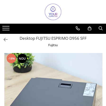
Toate Produsele
Accesorii
Accesorii aparate climatizare
Desktop FUJITSU ESPRIMO D956 SFF
Accesorii IT
Fujitsu
Accesorii TV
Alte accesorii video
-18%
NOU
Altele
Boxe
Cabluri si accesorii
Cabluri si adaptoare
Mouse
Power Bank
Tastaturi