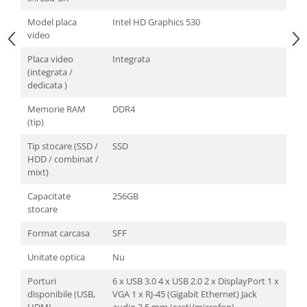
Retelistica
Model placa
Intel HD Graphics 530
Adaptoare wireless
video
Clesti si patenti
Placa video
Integrata
Placi de retea
(integrata /
dedicata )
Routere Wireless
Switch-uri
Memorie RAM
DDR4
(tip)
Supraveghere video
Tip stocare (SSD /
SSD
HDD / combinat /
mixt)
Capacitate
256GB
stocare
Format carcasa
SFF
Unitate optica
Nu
Porturi
6 x USB 3.0 4 x USB 2.0 2 x DisplayPort 1 x
disponibile (USB,
VGA 1 x RJ-45 (Gigabit Ethernet) Jack
HDMI,
audio 3.5 mm (casti/microfon)