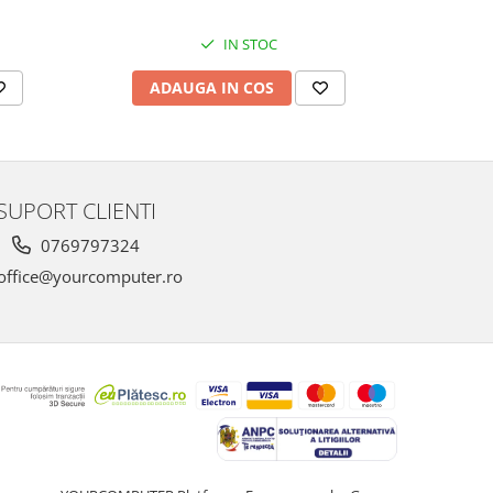
IN STOC
ADAUGA IN COS
AD
SUPORT CLIENTI
0769797324
office@yourcomputer.ro