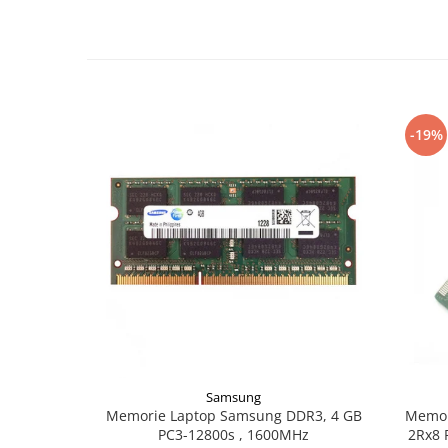
Laptopuri / Notebook-uri
Alimentatoare Laptopuri
Componente Laptop
Laptop / Notebook NOI
Laptop / Notebook REFURBISHED
-19%
Docking Station / Hub-uri
Docking Station
Hub-uri
Imprimante si multifunctionale
Cartuse Imprimante & Copiatoare
Imprimante & multifunctionale
Unitati Imagine/Drum-uri
Imprimante
Monitoare
Accesorii monitoare
Samsung
Memorie Laptop Samsung DDR3, 4 GB
Memor
Monitoare
PC3-12800s , 1600MHz
2Rx8 