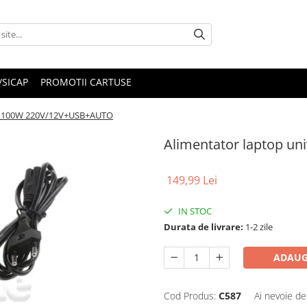
/SICAP
PROMOTII CARTUSE
al 100W 220V/12V+USB+AUTO
Alimentator laptop u
149,99 Lei
IN STOC
Durata de livrare:
1-2 zile
ADAUG
Cod Produs:
C587
Ai nevoie de