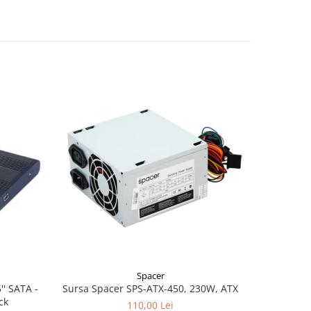
-45%
Spacer
' SATA -
Sursa Spacer SPS-ATX-450, 230W, ATX
Memorie 
ck
PC3L-12
110,00 Lei