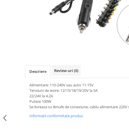
Desktop & Laptop
Calculatoare Desktop
Componente Desktop
Adaptoare Desktop
Carcase
DVD Writer
Hard Disk
Hard Disk-uri externe
Memorii RAM
Review-uri
(0)
Descriere
Placi de baza
Alimentare: 110-240V sau auto 11-15V
Placi de sunet
Tensiuni de iesire: 12/15/18/19/20V la 5A
Placi Video
22/24V la 4.2A
Procesoare
Putere 100W
Se livreaza cu 8mufe de conexiune, cablu alimentare 220V 
Rack Hard-disk
Solid-State Drive (SSD)
Informatii conformitate produs
Surse