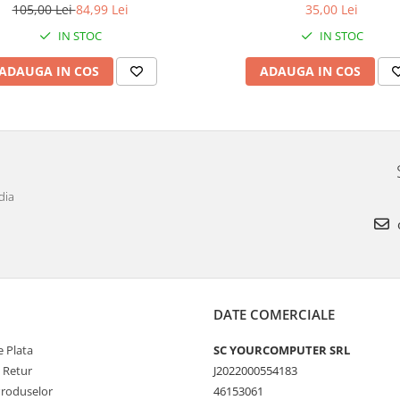
VOLTAGE
105,00 Lei
84,99 Lei
35,00 Lei
IN STOC
IN STOC
ADAUGA IN COS
ADAUGA IN COS
dia
DATE COMERCIALE
 Plata
SC YOURCOMPUTER SRL
e Retur
J2022000554183
Produselor
46153061