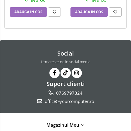
IN STOC
IN STOC
ADAUGA IN COS
ADAUGA IN COS
Social
Urmareste-ne in social media
Suport clienti
0769797324
office@yourcomputer.ro
Magazinul Meu