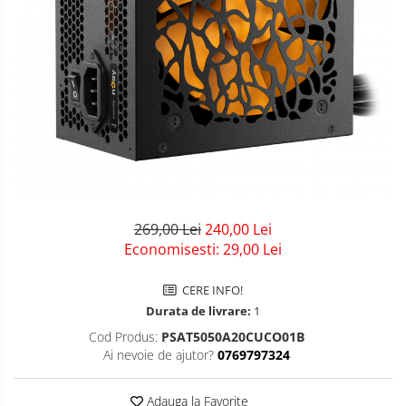
Solid-State Drive (SSD)
Tastaturi
Surse
Laptopuri / Notebook-uri
Alimentatoare Laptopuri
Componente Laptop
Laptop / Notebook NOI
Laptop / Notebook REFURBISHED
269,00 Lei
240,00 Lei
Economisesti:
29,00
Lei
CERE INFO!
Durata de livrare:
1
Cod Produs:
PSAT5050A20CUCO01B
Ai nevoie de ajutor?
0769797324
Adauga la Favorite