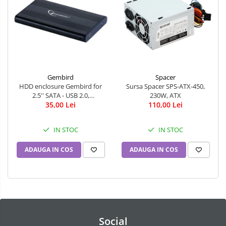
Gembird
Spacer
HDD enclosure Gembird for
Sursa Spacer SPS-ATX-450,
2.5'' SATA - USB 2.0,
230W, ATX
Aluminium, Black
35,00 Lei
110,00 Lei
IN STOC
IN STOC
ADAUGA IN COS
ADAUGA IN COS
Social