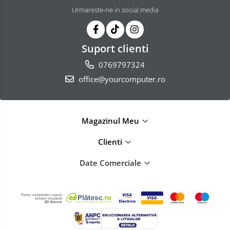
Urmareste-ne in social media
Suport clienti
0769797324
office@yourcomputer.ro
Magazinul Meu
Clienti
Date Comerciale