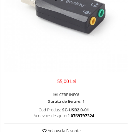
Solid-State Drive (SSD)
Tastaturi
Surse
Laptopuri / Notebook-uri
Alimentatoare Laptopuri
Componente Laptop
Laptop / Notebook NOI
Laptop / Notebook REFURBISHED
55,00 Lei
CERE INFO!
Durata de livrare:
1
Cod Produs:
SC-USB2.0-01
Ai nevoie de ajutor?
0769797324
Adauga la Favorite