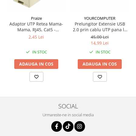
Praize
YOURCOMPUTER
Adaptor UTP Retea Mama-
Prelungitor Extensie USB
Mama, RJ45, Cat5 -
2.0 prin cablu UTP pana la
Prelungitor Cablu de
50m (USB -RJ45)
2,45 Lei
45,00 Lei
Internet, Ethernet 8P8C
14,99 Lei
IN STOC
IN STOC
ADAUGA IN COS
ADAUGA IN COS
SOCIAL
Urmareste-ne in social media