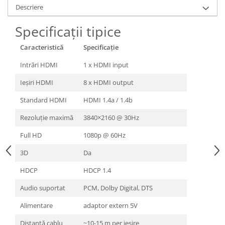
Descriere
Specificații tipice
Caracteristică
Specificație
Intrări HDMI
1 x HDMI input
Ieșiri HDMI
8 x HDMI output
Standard HDMI
HDMI 1.4a / 1.4b
Rezoluție maximă
3840×2160 @ 30Hz
Full HD
1080p @ 60Hz
3D
Da
HDCP
HDCP 1.4
Audio suportat
PCM, Dolby Digital, DTS
Alimentare
adaptor extern 5V
Distanță cablu
~10-15 m per ieșire