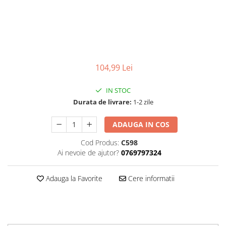
Surse
Laptopuri / Notebook-uri
Alimentatoare Laptopuri
Componente Laptop
Laptop / Notebook NOI
104,99 Lei
Laptop / Notebook REFURBISHED
IN STOC
Durata de livrare:
1-2 zile
ADAUGA IN COS
Cod Produs:
C598
Ai nevoie de ajutor?
0769797324
Adauga la Favorite
Cere informatii