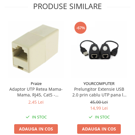
PRODUSE SIMILARE
-67%
Praize
YOURCOMPUTER
Adaptor UTP Retea Mama-
Prelungitor Extensie USB
Mama, RJ45, Cat5 -
2.0 prin cablu UTP pana la
Prelungitor Cablu de
50m (USB -RJ45)
2,45 Lei
45,00 Lei
Internet, Ethernet 8P8C
14,99 Lei
IN STOC
IN STOC
ADAUGA IN COS
ADAUGA IN COS