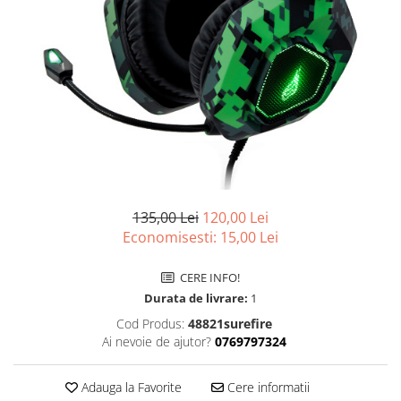
Surse
Laptopuri / Notebook-uri
Alimentatoare Laptopuri
Componente Laptop
Laptop / Notebook NOI
Laptop / Notebook REFURBISHED
135,00 Lei
120,00 Lei
Economisesti:
15,00
Lei
CERE INFO!
Durata de livrare:
1
Cod Produs:
48821surefire
Ai nevoie de ajutor?
0769797324
Adauga la Favorite
Cere informatii