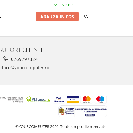
IN STOC
ADAUGA IN COS
AD
SUPORT CLIENTI
0769797324
office@yourcomputer.ro
©YOURCOMPUTER 2026. Toate drepturile rezervate!