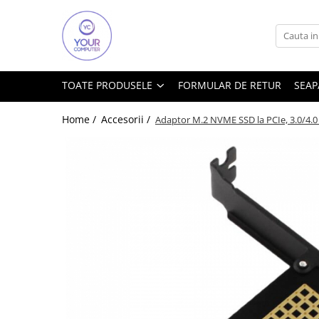
Toate Produsele
Accesorii
TOATE PRODUSELE
FORMULAR DE RETUR
SEAP
Accesorii aparate climatizare
Accesorii IT
Home /
Accesorii /
Adaptor M.2 NVME SSD la PCIe, 3.0/4.0 
Accesorii TV
Alte accesorii video
Altele
Boxe
Cabluri si accesorii
Cabluri si adaptoare
Mouse
Power Bank
Tastaturi