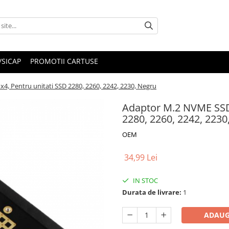
/SICAP
PROMOTII CARTUSE
x4, Pentru unitati SSD 2280, 2260, 2242, 2230, Negru
Adaptor M.2 NVME SSD l
2280, 2260, 2242, 2230
OEM
34,99 Lei
IN STOC
Durata de livrare:
1
ADAUG