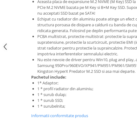
Laptopuri / Notebook-uri
Aceasta placa de expansiune M.2 NVME (M Key) SSD la 
PCIe M.2 NVME bazata pe M Key si B+M Key SSD. Suporta
Alimentatoare Laptopuri
nu acceptati SSD bazat pe SATA!
Componente Laptop
Echipat cu radiator din aluminiu poate atinge un efect d
structura poroasa de disipare a caldurii cu banda de c
Laptop / Notebook NOI
ridicata generata. Folosind pe deplin performanta pute
Laptop / Notebook REFURBISHED
PCBA multistrat, protectie multistrat: protectie la supra
supratensiune, protectie la scurtcircuit, protectie EMI 
Docking Station / Hub-uri
strat radiator pentru protectie la supraincalzire. Pro
Docking Station
impotriva interferentelor semnalului electric.
Nu este nevoie de driver pentru Win10, plug and play,
Hub-uri
Samsung 950Pro/960EVO/XP941/PM951/PM961/SM951/S
Imprimante si multifunctionale
Kingston HyperX Predator M.2 SSD si asa mai departe.
Pachetul include:
Cartuse Imprimante & Copiatoare
1* Adaptor;
Imprimante & multifunctionale
1 * profil radiator din aluminiu;
1 * surub dulap;
Unitati Imagine/Drum-uri
1 * surub SSD;
Imprimante
1 * surubelnita;
Monitoare
Informatii conformitate produs
Accesorii monitoare
Monitoare