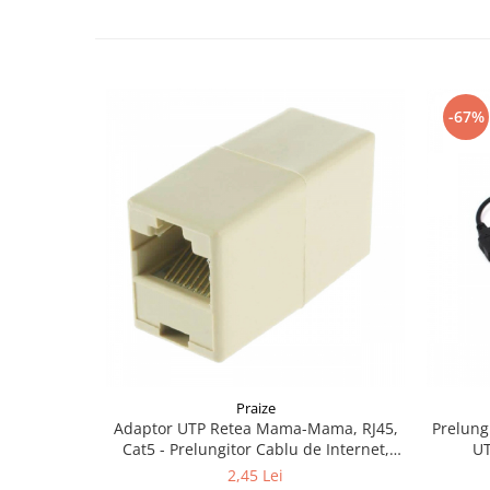
Retelistica
Adaptoare wireless
Clesti si patenti
Placi de retea
-67%
Routere Wireless
Switch-uri
Supraveghere video
Praize
Adaptor UTP Retea Mama-Mama, RJ45,
Prelung
Cat5 - Prelungitor Cablu de Internet,
UT
Ethernet 8P8C
2,45 Lei