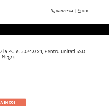
0769797324
0,00
a PCIe, 3.0/4.0 x4, Pentru unitati SSD
, Negru
A IN COS