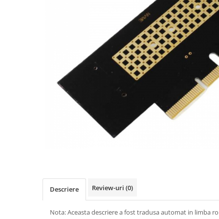
Desktop & Laptop
Calculatoare Desktop
Componente Desktop
Adaptoare Desktop
Carcase
DVD Writer
Hard Disk
Hard Disk-uri externe
Memorii RAM
Placi de baza
Placi de sunet
Placi Video
Procesoare
Rack Hard-disk
Review-uri
(0)
Descriere
Solid-State Drive (SSD)
Surse
Nota: Aceasta descriere a fost tradusa automat in limba r