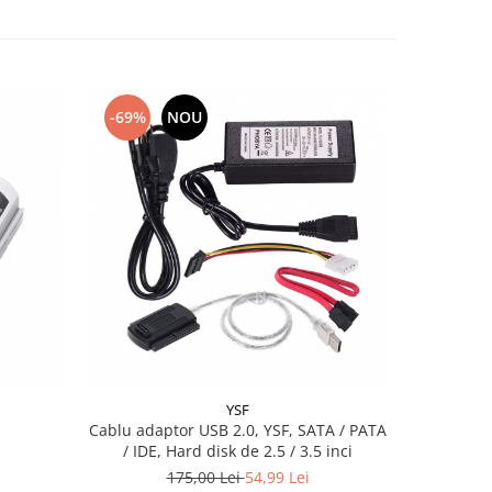
-69%
NOU
YSF
Cablu adaptor USB 2.0, YSF, SATA / PATA
Cablu UT
/ IDE, Hard disk de 2.5 / 3.5 inci
CCA
175,00 Lei
54,99 Lei