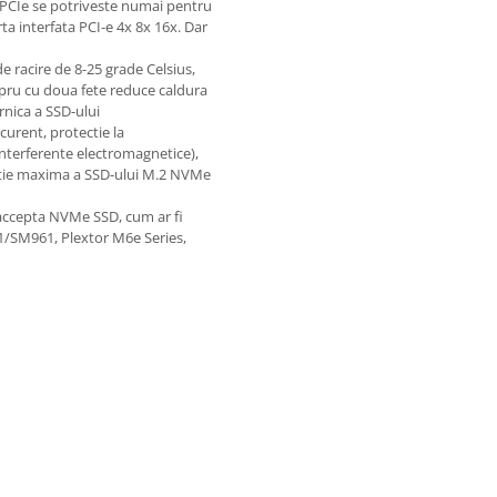
PCIe se potriveste numai pentru
 interfata PCI-e 4x 8x 16x. Dar
e racire de 8-25 grade Celsius,
upru cu doua fete reduce caldura
rnica a SSD-ului
curent, protectie la
(interferente electromagnetice),
tectie maxima a SSD-ului M.2 NVMe
 accepta NVMe SSD, cum ar fi
M961, Plextor M6e Series,