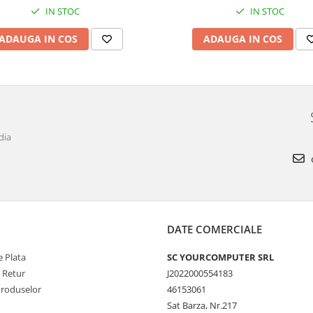
IN STOC
IN STOC
ADAUGA IN COS
ADAUGA IN COS
dia
DATE COMERCIALE
 Plata
SC YOURCOMPUTER SRL
e Retur
J2022000554183
Produselor
46153061
Sat Barza, Nr.217